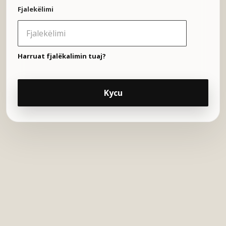
Fjalekëlimi
Harruat fjalëkalimin tuaj?
Kycu